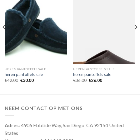
HEREN PANTOFFELS SALE
HEREN PANTOFFELS SALE
heren pantoffels sale
heren pantoffels sale
€
42.00
€
30.00
€
36.00
€
26.00
NEEM CONTACT OP MET ONS
Adres:
4906 Ebbtide Way, San Diego, CA 92154 United
States