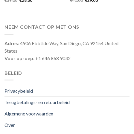
€
39.00
€
28.00
€
41.00
€
29.00
NEEM CONTACT OP MET ONS
Adres:
4906 Ebbtide Way, San Diego, CA 92154 United
States
Voor oproep:
+1 646 868 9032
BELEID
Privacybeleid
Terugbetalings- en retourbeleid
Algemene voorwaarden
Over