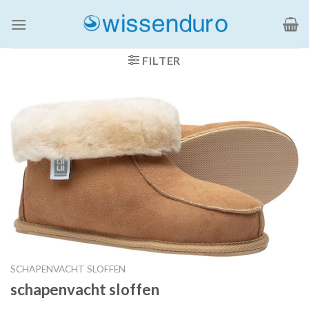
Ga
naar
inhoud
FILTER
SCHAPENVACHT SLOFFEN
schapenvacht sloffen