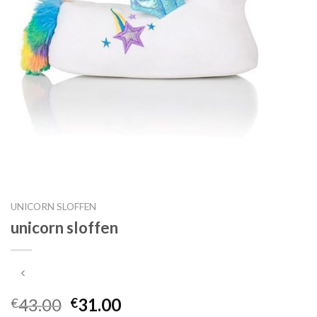
UNICORN SLOFFEN
unicorn sloffen
43.00
31.00
€
€