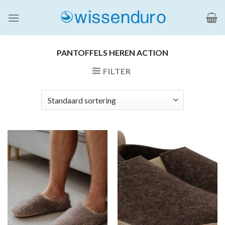
Ga
naar
inhoud
PANTOFFELS HEREN ACTION
FILTER