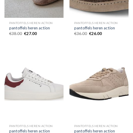
PANTOFFELS HEREN ACTION
PANTOFFELS HEREN ACTION
pantoffels heren action
pantoffels heren action
€
38.00
€
27.00
€
36.00
€
26.00
PANTOFFELS HEREN ACTION
PANTOFFELS HEREN ACTION
pantoffels heren action
pantoffels heren action