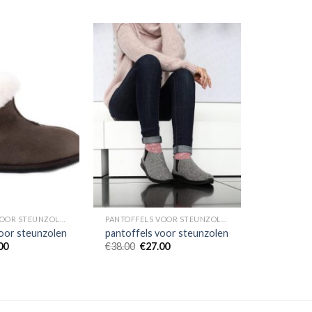
PANTOFFELS VOOR STEUNZOLEN
PANTOFFELS VOOR STEUNZOLEN
voor steunzolen
pantoffels voor steunzolen
00
€
38.00
€
27.00