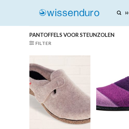
Ga
naar
H
inhoud
PANTOFFELS VOOR STEUNZOLEN
FILTER