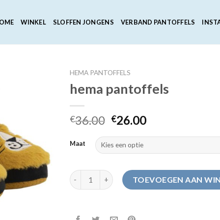
OME
WINKEL
SLOFFEN JONGENS
VERBAND PANTOFFELS
INST
HEMA PANTOFFELS
hema pantoffels
36.00
26.00
€
€
Maat
hema pantoffels aantal
TOEVOEGEN AAN WI