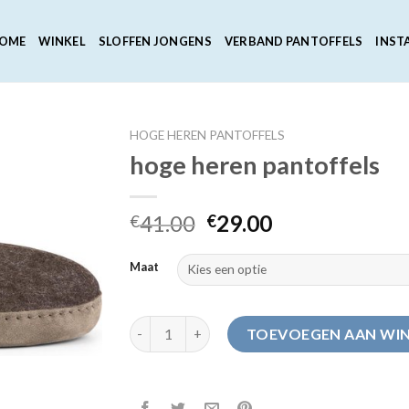
OME
WINKEL
SLOFFEN JONGENS
VERBAND PANTOFFELS
INST
HOGE HEREN PANTOFFELS
hoge heren pantoffels
41.00
29.00
€
€
Maat
hoge heren pantoffels aantal
TOEVOEGEN AAN WI