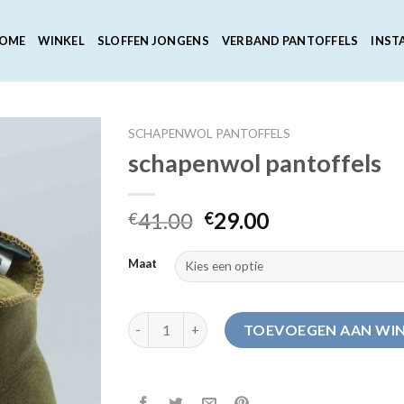
OME
WINKEL
SLOFFEN JONGENS
VERBAND PANTOFFELS
INST
SCHAPENWOL PANTOFFELS
schapenwol pantoffels
41.00
29.00
€
€
Maat
schapenwol pantoffels aantal
TOEVOEGEN AAN WI