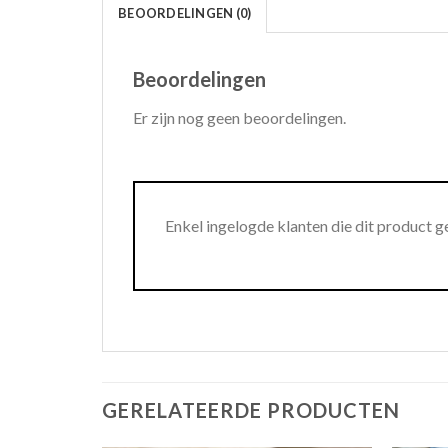
BEOORDELINGEN (0)
Beoordelingen
Er zijn nog geen beoordelingen.
Enkel ingelogde klanten die dit product 
GERELATEERDE PRODUCTEN