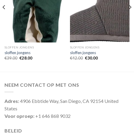
SLOFFEN JONGENS
SLOFFEN JONGENS
sloffen jongens
sloffen jongens
€
39.00
€
28.00
€
42.00
€
30.00
NEEM CONTACT OP MET ONS
Adres:
4906 Ebbtide Way, San Diego, CA 92154 United
States
Voor oproep:
+1 646 868 9032
BELEID