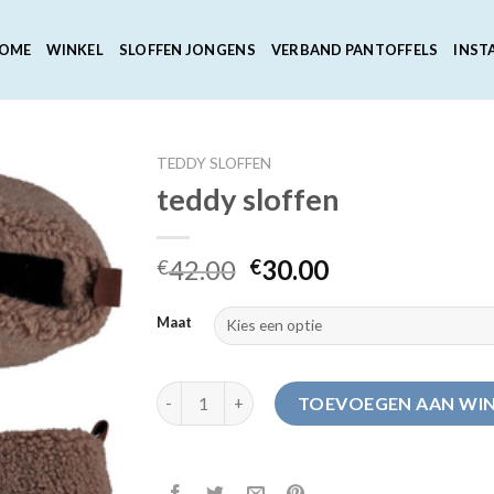
OME
WINKEL
SLOFFEN JONGENS
VERBAND PANTOFFELS
INST
TEDDY SLOFFEN
teddy sloffen
42.00
30.00
€
€
Maat
teddy sloffen aantal
TOEVOEGEN AAN WI