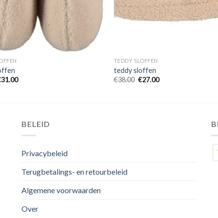
OFFEN
TEDDY SLOFFEN
offen
teddy sloffen
€
31.00
€
38.00
€
27.00
BELEID
B
Privacybeleid
Terugbetalings- en retourbeleid
Algemene voorwaarden
Over