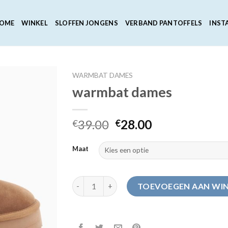
OME
WINKEL
SLOFFEN JONGENS
VERBAND PANTOFFELS
INST
WARMBAT DAMES
warmbat dames
39.00
28.00
€
€
Maat
warmbat dames aantal
TOEVOEGEN AAN WI