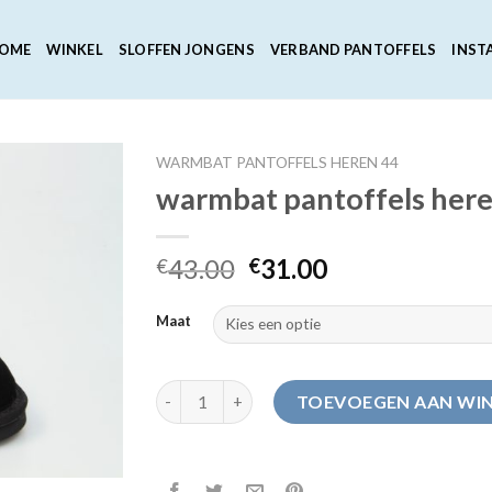
OME
WINKEL
SLOFFEN JONGENS
VERBAND PANTOFFELS
INST
WARMBAT PANTOFFELS HEREN 44
warmbat pantoffels her
43.00
31.00
€
€
Maat
warmbat pantoffels heren 44 aantal
TOEVOEGEN AAN WI