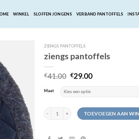
OME
WINKEL
SLOFFEN JONGENS
VERBAND PANTOFFELS
INST
ZIENGS PANTOFFELS
ziengs pantoffels
41.00
29.00
€
€
Maat
ziengs pantoffels aantal
TOEVOEGEN AAN WI