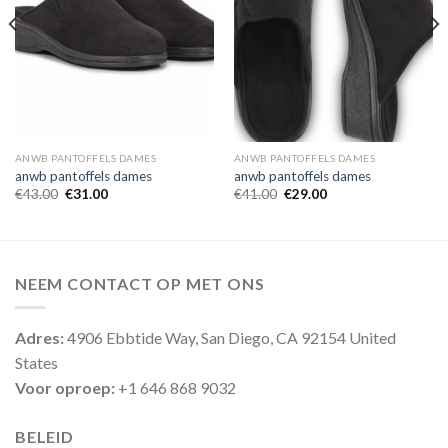
ANWB PANTOFFELS DAMES
ANWB PANTOFFELS DAMES
anwb pantoffels dames
anwb pantoffels dames
€
43.00
€
31.00
€
41.00
€
29.00
NEEM CONTACT OP MET ONS
Adres:
4906 Ebbtide Way, San Diego, CA 92154 United
States
Voor oproep:
+1 646 868 9032
BELEID