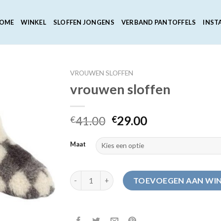
OME
WINKEL
SLOFFEN JONGENS
VERBAND PANTOFFELS
INST
VROUWEN SLOFFEN
vrouwen sloffen
41.00
29.00
€
€
Maat
vrouwen sloffen aantal
TOEVOEGEN AAN WI